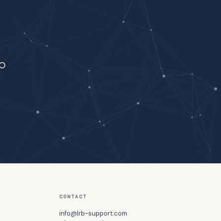
。
。
CONTACT
info@lrb-support.com