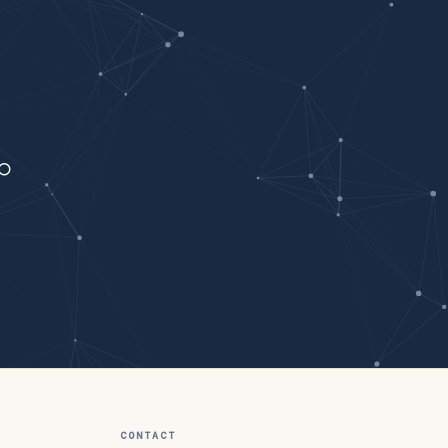
。
。
CONTACT